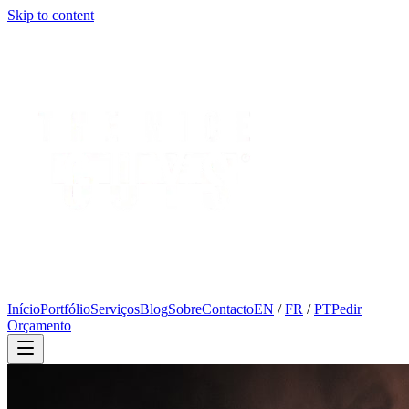
Skip to content
Início
Portfólio
Serviços
Blog
Sobre
Contacto
EN
/
FR
/
PT
Pedir
Orçamento