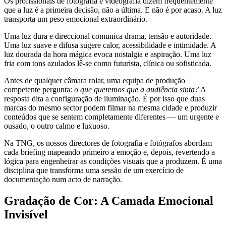
Os profissionais de fotografia e videografia dizem frequentemente
que a luz é a primeira decisão, não a última. E não é por acaso. A luz
transporta um peso emocional extraordinário.
Uma luz dura e direccional comunica drama, tensão e autoridade.
Uma luz suave e difusa sugere calor, acessibilidade e intimidade. A
luz dourada da hora mágica evoca nostalgia e aspiração. Uma luz
fria com tons azulados lê-se como futurista, clínica ou sofisticada.
Antes de qualquer câmara rolar, uma equipa de produção
competente pergunta:
o que queremos que a audiência sinta?
A
resposta dita a configuração de iluminação. É por isso que duas
marcas do mesmo sector podem filmar na mesma cidade e produzir
conteúdos que se sentem completamente diferentes — um urgente e
ousado, o outro calmo e luxuoso.
Na TNG, os nossos directores de fotografia e fotógrafos abordam
cada briefing mapeando primeiro a emoção e, depois, revertendo a
lógica para engenheirar as condições visuais que a produzem. É uma
disciplina que transforma uma sessão de um exercício de
documentação num acto de narração.
Gradação de Cor: A Camada Emocional
Invisível