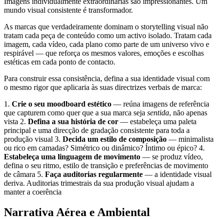
Imagens individualmente extraordinárias são impressionantes. Um
mundo visual consistente é transformador.
As marcas que verdadeiramente dominam o storytelling visual não
tratam cada peça de conteúdo como um activo isolado. Tratam cada
imagem, cada vídeo, cada plano como parte de um universo vivo e
respirável — que reforça os mesmos valores, emoções e escolhas
estéticas em cada ponto de contacto.
Para construir essa consistência, defina a sua identidade visual com
o mesmo rigor que aplicaria às suas directrizes verbais de marca:
1.
Crie o seu moodboard estético
— reúna imagens de referência
que capturem como quer que a sua marca seja
sentida
, não apenas
vista 2.
Defina a sua história de cor
— estabeleça uma paleta
principal e uma direcção de gradação consistente para toda a
produção visual 3.
Decida um estilo de composição
— minimalista
ou rico em camadas? Simétrico ou dinâmico? Íntimo ou épico? 4.
Estabeleça uma linguagem de movimento
— se produz vídeo,
defina o seu ritmo, estilo de transição e preferências de movimento
de câmara 5.
Faça auditorias regularmente
— a identidade visual
deriva. Auditorias trimestrais da sua produção visual ajudam a
manter a coerência
Narrativa Aérea e Ambiental