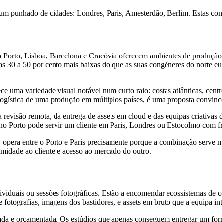
um punhado de cidades: Londres, Paris, Amesterdão, Berlim. Estas con
Porto, Lisboa, Barcelona e Cracóvia oferecem ambientes de produção 
rias 30 a 50 por cento mais baixas do que as suas congéneres do norte
ece uma variedade visual notável num curto raio: costas atlânticas, centr
logística de uma produção em múltiplos países, é uma proposta convinc
evisão remota, da entrega de assets em cloud e das equipas criativas di
o Porto pode servir um cliente em Paris, Londres ou Estocolmo com f
opera entre o Porto e Paris precisamente porque a combinação serve m
imidade ao cliente e acesso ao mercado do outro.
viduais ou sessões fotográficas. Estão a encomendar ecossistemas de 
e fotografias, imagens dos bastidores, e assets em bruto que a equipa in
eada e orçamentada. Os estúdios que apenas conseguem entregar um form