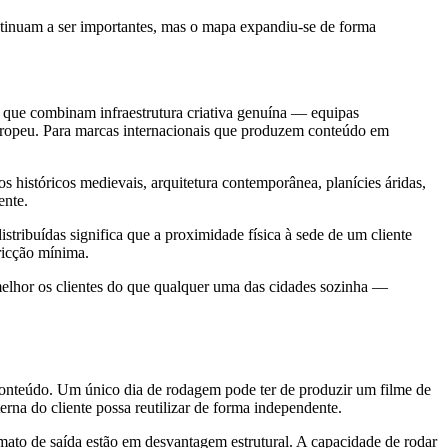
tinuam a ser importantes, mas o mapa expandiu-se de forma
que combinam infraestrutura criativa genuína — equipas
 europeu. Para marcas internacionais que produzem conteúdo em
os históricos medievais, arquitetura contemporânea, planícies áridas,
ente.
stribuídas significa que a proximidade física à sede de um cliente
ricção mínima.
elhor os clientes do que qualquer uma das cidades sozinha —
conteúdo. Um único dia de rodagem pode ter de produzir um filme de
terna do cliente possa reutilizar de forma independente.
ato de saída estão em desvantagem estrutural. A capacidade de rodar