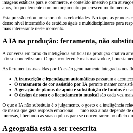
imagens estáticas para e-commerce, e conteúdo imersivo para ativaçõe
anos, frequentemente com um orçamento que cresceu muito menos.
Esta pressão criou um setor a duas velocidades. No topo, as grandes
denso nível intermédio de estúdios ágeis e multidisciplinares para res
mais interessante neste momento.
A IA na produção: ferramenta, não substit
A conversa em torno da inteligência artificial na produção criativa 
não se concretizaram. O que aconteceu é mais matizado e, honestament
As ferramentas assistidas por IA estão genuinamente integradas nos f
A transcrição e legendagem automáticas
passaram a acontece
O tratamento de cor assistido por IA
permite manter consistê
A geração de planos de apoio e substituição de fundos
é usa
O design de som e o licenciamento musical
são cada vez mais
O que a IA não substituiu é o julgamento, o gosto e a inteligência r
de marca que gera resposta emocional — tudo isso ainda depende de de
morosas, libertando as suas equipas para se concentrarem no ofício qu
A geografia está a ser reescrita