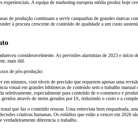
s experienciais. A equipa de marketing europeia média produz hoje cer
 casas de produção continuam a servir campanhas de grandes marcas com
ponder à procura crescente de conteúdo de qualidade a um custo sustentáv
uto
amadureceu consideravelmente. As previsões alarmistas de 2023 e início
e, mais útil.
luxos de pós-produção:
r em minutos, com níveis de precisão que requerem apenas uma revisão
ncia visual em grandes bibliotecas de conteúdo sem o trabalho manual q
da seletivamente, especialmente para conteúdo de e-commerce e produt
 geridos através de stems gerados por IA, reduzindo o custo e a compl
elacional que faz o conteúdo ressoar. Uma entrevista bem enquadrada, 
cisões criativas humanas. Os estúdios que estão a vencer em 2026 são os
e verdadeiramente diferencia o trabalho.