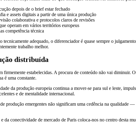
cução depois de o brief estar fechado
fia e assets digitais a partir de uma única produção
isão colaborativa e protocolos claros de revisões
que operam em vários territórios europeus
nas competência técnica
 tecnicamente adequado, o diferenciador é quase sempre o julgamento 
entemente trabalho melhor.
ução distribuída
 firmemente estabelecidas. A procura de conteúdo não vai diminuir. O
ua é uma constante.
ade da produção europeia continua a mover-se para sul e leste, impuls
elentes e de mentalidade internacional.
ubs de produção emergentes não significam uma cedência na qualidade —
e da conectividade de mercado de Paris coloca-nos no centro desta mud