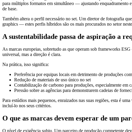
para múltiplos formatos em simultâneo — ajustando enquadramento e 
de base.
Também altera o perfil necessário no set. Um diretor de fotografia 
graphics — estes perfis híbridos são os mais procurados no setor nes
A sustentabilidade passa de aspiração a req
As marcas europeias, sobretudo as que operam sob frameworks ESG ou
universal, mas a direção é clara.
Na prática, isso significa:
Preferência por equipas locais em detrimento de produções com 
Redução de materiais de uso único no set
Contabilização de carbono para produções, especialmente em 
Pressão sobre as agências para demonstrarem cadeias de fornec
Para estúdios mais pequenos, enraizados nas suas regiões, esta é uma 
incluí-lo nos seus critérios.
O que as marcas devem esperar de um par
O nível de exigência subiu. Um parceiro de produção competente deve