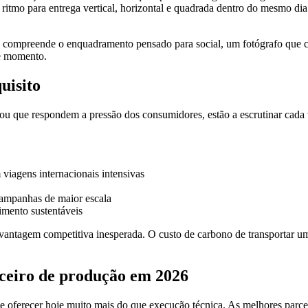
ritmo para entrega vertical, horizontal e quadrada dentro do mesmo 
que compreende o enquadramento pensado para social, um fotógrafo que 
te momento.
uisito
 que respondem a pressão dos consumidores, estão a escrutinar cada 
viagens internacionais intensivas
campanhas de maior escala
imento sustentáveis
vantagem competitiva inesperada. O custo de carbono de transportar uma 
ceiro de produção em 2026
 oferecer hoje muito mais do que execução técnica. As melhores parce