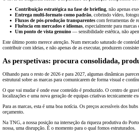
Contribuição estratégica na fase de briefing
, não apenas exe
Entrega multi-formato como padrão
, cobrindo vídeo, fotogra
Fluxos de pós-produção transparentes
com ferramentas de rev
Fluência em mercados e idiomas
, especialmente para marcas 
Um ponto de vista genuíno
— sensibilidade estética, não ape
Este último ponto merece atenção. Num mercado saturado de conteúdo
contribuir com ideias, e não apenas de as executar, produzem consist
As perspetivas: procura consolidada, prod
Olhando para o resto de 2026 e para 2027, algumas dinâmicas parecem
estrutural sobre as marcas para comunicarem de forma visual e contín
O que vai mudar é onde esse conteúdo é produzido. O centro de gravid
localizações e uma nova geração de equipas criativas tecnicamente exc
Para as marcas, esta é uma boa notícia. Os preços acessíveis dos h
orçamento.
Na TNG, a nossa posição na interseção da riqueza produtiva do Porto 
nossa, uma disrupção. É o momento para o qual fomos estruturados.