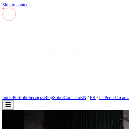
Skip to content
Início
Portfólio
Serviços
Blog
Sobre
Contacto
EN
/
FR
/
PT
Pedir Orçam