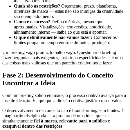
ideia. Não três. Uma.
Quais são as restrições?
Orçamento, prazo, plataforma,
diretrizes de marca — estas não são inimigas da criatividade,
são o enquadramento.
Como é o sucesso?
Defina métricas, mesmo que
aproximadas. Visualizações, conversões, notoriedade,
alinhamento interno — saiba ao que está a apontar.
O que definitivamente não vamos fazer?
Conhecer os
limites poupa um tempo enorme durante a produção.
Um briefing vago produz trabalho vago. Questionar o briefing —
fazer perguntas mais exigentes, insistir na especificidade — é uma
das coisas mais valiosas que um parceiro criativo pode fazer.
Fase 2: Desenvolvimento do Conceito —
Encontrar a Ideia
Com um briefing sólido em mãos, o processo criativo avança para a
fase de ideação. É aqui que a direção criativa justifica o seu valor.
O desenvolvimento de conceito não é brainstorming sem limites. É
imaginação disciplinada — a procura de uma ideia que seja
simultaneamente
fiel à marca
,
relevante para o público
e
exequível dentro das restrições
.