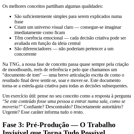
Os melhores conceitos partilham algumas qualidades:
São suficientemente simples para serem explicados numa
frase
Criam um universo visual claro — consegue-se imaginar
imediatamente como ficam
Têm coerência emocional — cada decisão criativa pode ser
avaliada em função da ideia central
São diferenciadores — não poderiam pertencer a um
concorrente
Na TNG, a nossa fase de conceito passa quase sempre pela criação
de moodboards, reels de referência e pelo que chamamos um
"documento de tom" — uma breve articulação escrita de como o
resultado final deve sentir-se, soar e mover-se. Este documento
torna-se a estrela-guia criativa para todas as decisões subsequentes.
Um exercício útil: pense no seu conceito como a resposta à pergunta
"Se este conteúdo fosse uma pessoa a entrar numa sala, como se
moveria?"
Confiante? Descontraído? Discretamente autoritário?
Urgente? Esse caráter informa tudo o resto.
Fase 3: Pré-Produção — O Trabalho
Invisível que Torna Tudo Possível