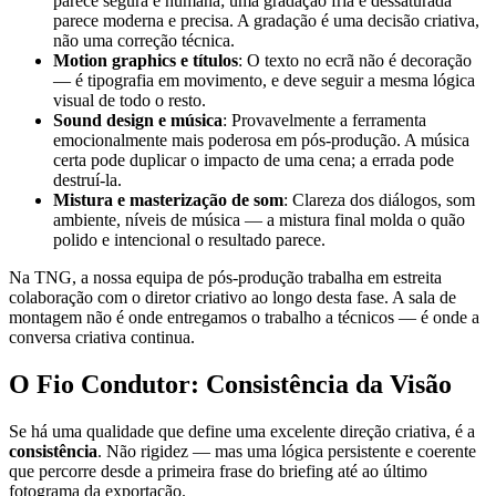
parece segura e humana; uma gradação fria e dessaturada
parece moderna e precisa. A gradação é uma decisão criativa,
não uma correção técnica.
Motion graphics e títulos
: O texto no ecrã não é decoração
— é tipografia em movimento, e deve seguir a mesma lógica
visual de todo o resto.
Sound design e música
: Provavelmente a ferramenta
emocionalmente mais poderosa em pós-produção. A música
certa pode duplicar o impacto de uma cena; a errada pode
destruí-la.
Mistura e masterização de som
: Clareza dos diálogos, som
ambiente, níveis de música — a mistura final molda o quão
polido e intencional o resultado parece.
Na TNG, a nossa equipa de pós-produção trabalha em estreita
colaboração com o diretor criativo ao longo desta fase. A sala de
montagem não é onde entregamos o trabalho a técnicos — é onde a
conversa criativa continua.
O Fio Condutor: Consistência da Visão
Se há uma qualidade que define uma excelente direção criativa, é a
consistência
. Não rigidez — mas uma lógica persistente e coerente
que percorre desde a primeira frase do briefing até ao último
fotograma da exportação.