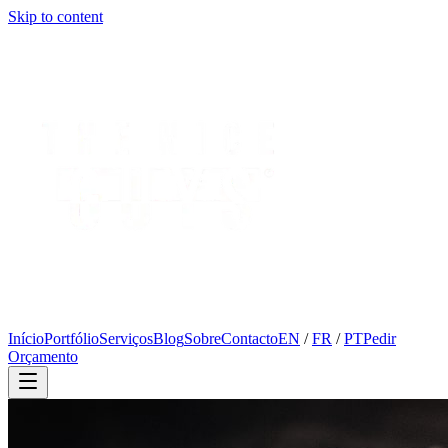
Skip to content
Início
Portfólio
Serviços
Blog
Sobre
Contacto
EN
/
FR
/
PT
Pedir
Orçamento