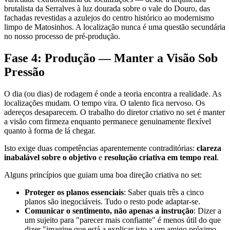
brutalista da Serralves à luz dourada sobre o vale do Douro, das
fachadas revestidas a azulejos do centro histórico ao modernismo
limpo de Matosinhos. A localização nunca é uma questão secundária
no nosso processo de pré-produção.
Fase 4: Produção — Manter a Visão Sob
Pressão
O dia (ou dias) de rodagem é onde a teoria encontra a realidade. As
localizações mudam. O tempo vira. O talento fica nervoso. Os
adereços desaparecem. O trabalho do diretor criativo no set é manter
a visão com firmeza enquanto permanece genuinamente flexível
quanto à forma de lá chegar.
Isto exige duas competências aparentemente contraditórias:
clareza
inabalável sobre o objetivo
e
resolução criativa em tempo real
.
Alguns princípios que guiam uma boa direção criativa no set:
Proteger os planos essenciais
: Saber quais três a cinco
planos são inegociáveis. Tudo o resto pode adaptar-se.
Comunicar o sentimento, não apenas a instrução
: Dizer a
um sujeito para "parecer mais confiante" é menos útil do que
dizer "imagine que está a explicar isto a um amigo próximo