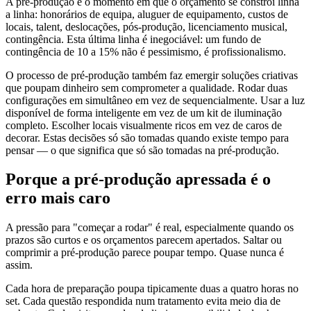
A pré-produção é o momento em que o orçamento se constrói linha
a linha: honorários de equipa, aluguer de equipamento, custos de
locais, talent, deslocações, pós-produção, licenciamento musical,
contingência. Esta última linha é inegociável: um fundo de
contingência de 10 a 15% não é pessimismo, é profissionalismo.
O processo de pré-produção também faz emergir soluções criativas
que poupam dinheiro sem comprometer a qualidade. Rodar duas
configurações em simultâneo em vez de sequencialmente. Usar a luz
disponível de forma inteligente em vez de um kit de iluminação
completo. Escolher locais visualmente ricos em vez de caros de
decorar. Estas decisões só são tomadas quando existe tempo para
pensar — o que significa que só são tomadas na pré-produção.
Porque a pré-produção apressada é o
erro mais caro
A pressão para "começar a rodar" é real, especialmente quando os
prazos são curtos e os orçamentos parecem apertados. Saltar ou
comprimir a pré-produção parece poupar tempo. Quase nunca é
assim.
Cada hora de preparação poupa tipicamente duas a quatro horas no
set. Cada questão respondida num tratamento evita meio dia de