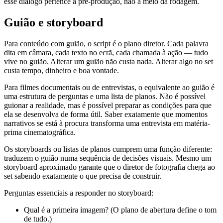
esse diálogo pertence à pré-produção, não a meio da rodagem.
Guião e storyboard
Para conteúdo com guião, o script é o plano diretor. Cada palavra
dita em câmara, cada texto no ecrã, cada chamada à ação — tudo
vive no guião. Alterar um guião não custa nada. Alterar algo no set
custa tempo, dinheiro e boa vontade.
Para filmes documentais ou de entrevistas, o equivalente ao guião é
uma estrutura de perguntas e uma lista de planos. Não é possível
guionar a realidade, mas é possível preparar as condições para que
ela se desenvolva de forma útil. Saber exatamente que momentos
narrativos se está à procura transforma uma entrevista em matéria-
prima cinematográfica.
Os storyboards ou listas de planos cumprem uma função diferente:
traduzem o guião numa sequência de decisões visuais. Mesmo um
storyboard aproximado garante que o diretor de fotografia chega ao
set sabendo exatamente o que precisa de construir.
Perguntas essenciais a responder no storyboard:
Qual é a primeira imagem? (O plano de abertura define o tom
de tudo.)