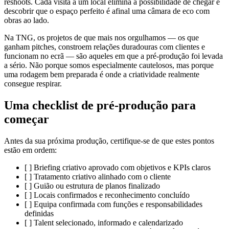
reshoots. Cada visita a um local elimina a possibilidade de chegar e
descobrir que o espaço perfeito é afinal uma câmara de eco com
obras ao lado.
Na TNG, os projetos de que mais nos orgulhamos — os que
ganham pitches, constroem relações duradouras com clientes e
funcionam no ecrã — são aqueles em que a pré-produção foi levada
a sério. Não porque somos especialmente cautelosos, mas porque
uma rodagem bem preparada é onde a criatividade realmente
consegue respirar.
Uma checklist de pré-produção para
começar
Antes da sua próxima produção, certifique-se de que estes pontos
estão em ordem:
[ ] Briefing criativo aprovado com objetivos e KPIs claros
[ ] Tratamento criativo alinhado com o cliente
[ ] Guião ou estrutura de planos finalizado
[ ] Locais confirmados e reconhecimento concluído
[ ] Equipa confirmada com funções e responsabilidades
definidas
[ ] Talent selecionado, informado e calendarizado