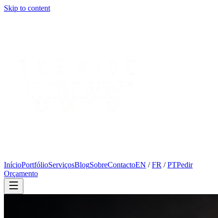
Skip to content
Início
Portfólio
Serviços
Blog
Sobre
Contacto
EN
/
FR
/
PT
Pedir
Orçamento