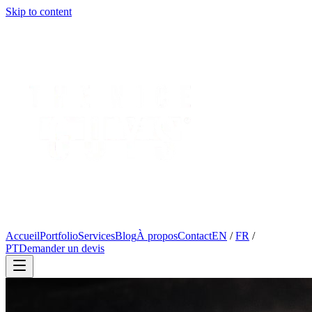
Skip to content
Accueil
Portfolio
Services
Blog
À propos
Contact
EN
/
FR
/
PT
Demander un devis