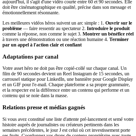
aujourd'hui, il s'agit d'une vidéo courte entre 60 et 90 secondes. Elle
doit être cinématographique en qualité, précise dans son message et
émotionnellement résonnante.
Les meilleures vidéos héros suivent un arc simple : 1.
Ouvrir sur le
problème
— faire ressentir au spectateur 2.
Introduire le produit
comme la réponse, non comme le sujet 3.
Montrer un bénéfice réel
à travers une démonstration ou une réaction humaine 4.
Terminer
par un appel à l'action clair et confiant
Adaptations par canal
Votre asset héro ne doit pas être copié-collé sur chaque canal. Un
film de 90 secondes devient un Reel Instagram de 15 secondes, un
carrousel statique pour LinkedIn, une bannière pour Google Display
et un GIF pour l'e-mail. Chaque plateforme a sa propre grammaire,
et la respecter est la différence entre un contenu qui performe et un
contenu qui se noie dans la masse.
Relations presse et médias gagnés
Si vous avez constitué une liste d'attente pré-lancement et semé votre
histoire auprès de journalistes ou créateurs pertinents dans les
semaines précédentes, le jour J est celui où cet investissement porte
ses fruits. Coordonnez vos drops de contenu propriétaire avec toute