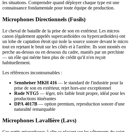
les situations. Comprendre quand déployer chaque type est une
connaissance fondamentale pour toute équipe de production.
Microphones Directionnels (Fusils)
Le cheval de bataille de la prise de son en extérieur. Les micros
canon (également appelés supercardioïdes ou hypercardioïdes) ont
un lobe de captation étroit qui isole la source sonore devant le micro
tout en rejetant le bruit sur les côtés et à l'arrière. Ils sont montés en
perche au-dessus ou en dessous du cadre, maniés par un perchiste
— un rôle qui mérite bien plus de crédit qu'il n'en reçoit
habituellement.
Les références incontournables :
Sennheiser MKH 416
— le standard de l'industrie pour la
prise de son en extérieur, rejet hors-axe exceptionnel
Rode NTG5
— léger, très faible bruit propre, idéal pour les
productions itinérantes
DPA 4017B
— option premium, reproduction sonore d'une
naturalité remarquable
Microphones Lavallière (Lavs)
Ces petits microphones à clip se placent sur les vêtements du sujet,