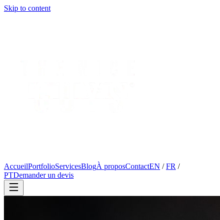
Skip to content
Accueil
Portfolio
Services
Blog
À propos
Contact
EN
/
FR
/
PT
Demander un devis