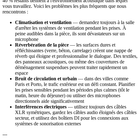
40 % restants tiennent à l'environnement acoustique dans lequel
vous travaillez. Voici les problèmes les plus fréquents que nous
rencontrons :
Climatisation et ventilation
— demandez toujours à la salle
d'arrêter les systèmes de ventilation pendant les prises. À
peine audibles dans la pièce, ils sont dévastateurs sur un
microphone
Réverbération de la pièce
— les surfaces dures et
réfléchissantes (verre, béton, carrelage) créent une nappe de
réverb qui éloigne et professionnalise le dialogue. Des textiles,
des panneaux acoustiques, ou même des couvertures de
déménagement suspendues peuvent traiter rapidement un
espace
Bruit de circulation et urbain
— dans des villes comme
Paris et Porto, le trafic extérieur est un défi constant. Planifier
les prises sensibles pendant les périodes plus calmes (tôt le
matin, heure du déjeuner) ou utiliser des microphones
directionnels aide significativement
Interférences électriques
— utilisez toujours des câbles
XLR symétriques, gardez les câbles audio éloignés des câbles
secteur, et utilisez des boîtiers DI pour les connexions aux
systèmes de sonorisation externes
---