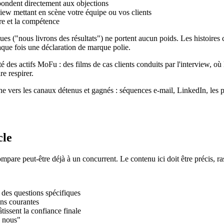
pondent directement aux objections
iew mettant en scène votre équipe ou vos clients
ire et la compétence
agues ("nous livrons des résultats") ne portent aucun poids. Les histoire
aque fois une déclaration de marque polie.
é des actifs MoFu : des films de cas clients conduits par l'interview, où
re respirer.
ne vers les canaux détenus et gagnés : séquences e-mail, LinkedIn, les p
cle
mpare peut-être déjà à un concurrent. Le contenu ici doit être précis, rass
 des questions spécifiques
ns courantes
tissent la confiance finale
c nous"