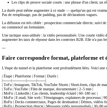
Les clips de preuve sociale courts : une phrase d'un client, un r
La durée peut même augmenter à ce stade — quelqu'un qui est vraiment
Pas de remplissage, pas de padding, pas de déclarations vagues.
La diffusion est très ciblée : prospection commerciale directe, suivi 
ou commencé un formulaire.
Une tactique sous-utilisée : la vidéo personnalisée. Une courte vid
augmenter les taux de réponse dans les contextes B2B. Elle n'a pas bes
---
Faire correspondre format, plateforme et 
L'étape du tunnel et la plateforme sont profondément liées. Voici une m
| Étape | Plateforme | Format | Durée |
|-------|------------|--------|-------|
| ToFu | Instagram, TikTok, YouTube Shorts | Short-form, clips de mar
| ToFu | YouTube | Film de marque, documentaire | 2–5 min |
| MoFu | LinkedIn | Cas clients, leadership éclairé | 60–180 sec |
| MoFu | E-mail, Site web | Témoignages, explainers de processus | 90
| BoFu | Decks commerciaux, Pages de destination | Démos, vidéos fon
| BoFu | Prospection directe | Messages vidéo personnalisés | 30–90 se