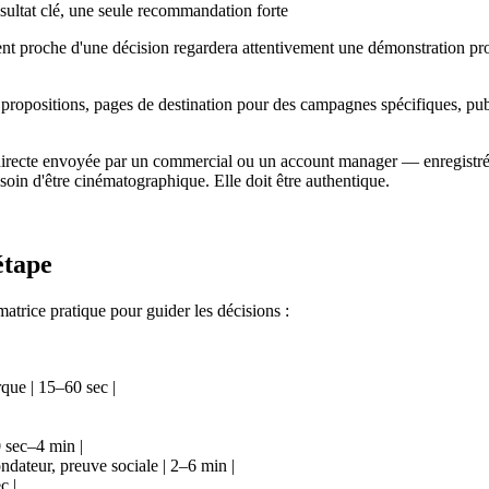
ésultat clé, une seule recommandation forte
 proche d'une décision regardera attentivement une démonstration prod
de propositions, pages de destination pour des campagnes spécifiques, p
éo directe envoyée par un commercial ou un account manager — enregist
oin d'être cinématographique. Elle doit être authentique.
étape
atrice pratique pour guider les décisions :
que | 15–60 sec |
 sec–4 min |
dateur, preuve sociale | 2–6 min |
c |