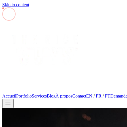
Skip to content
Accueil
Portfolio
Services
Blog
À propos
Contact
EN
/
FR
/
PT
Demander