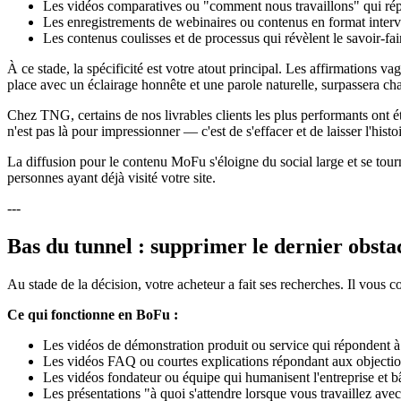
Les vidéos comparatives ou "comment nous travaillons" qui ré
Les enregistrements de webinaires ou contenus en format interv
Les contenus coulisses et de processus qui révèlent le savoir-fa
À ce stade, la spécificité est votre atout principal. Les affirmations v
place avec un éclairage honnête et une parole naturelle, surpassera ch
Chez TNG, certains de nos livrables clients les plus performants ont ét
n'est pas là pour impressionner — c'est de s'effacer et de laisser l'histoi
La diffusion pour le contenu MoFu s'éloigne du social large et se tour
personnes ayant déjà visité votre site.
---
Bas du tunnel : supprimer le dernier obsta
Au stade de la décision, votre acheteur a fait ses recherches. Il vous co
Ce qui fonctionne en BoFu :
Les vidéos de démonstration produit ou service qui répondent à
Les vidéos FAQ ou courtes explications répondant aux objectio
Les vidéos fondateur ou équipe qui humanisent l'entreprise et bâ
Les présentations "à quoi s'attendre lorsque vous travaillez ave